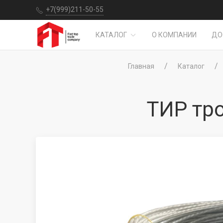
+7(999)211-50-55
КАТАЛОГ
О КОМПАНИИ
ДО
Главная
Каталог
ТИР тро