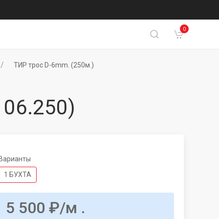
0
ТИР трос D-6mm. (250м.)
 06.250)
Варианты
1 БУХТА
5 500
₽
/м .