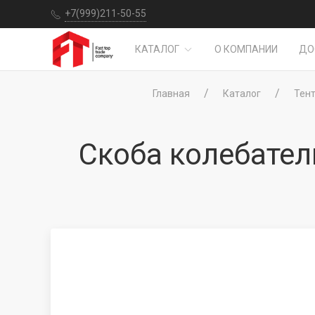
+7(999)211-50-55
КАТАЛОГ
О КОМПАНИИ
ДО
Главная
Каталог
Тен
Скоба колебател