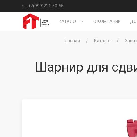
+7(999)211-50-55
КАТАЛОГ
О КОМПАНИИ
ДО
Главная
Каталог
Запча
Шарнир для сдв