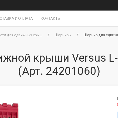
СТАВКА И ОПЛАТА
КОНТАКТЫ
сти для сдвижных крыш
Шарниры
Шарнир для сдвижн
ижной крыши Versus L
(Арт. 24201060)