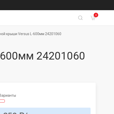
0
ой крыши Versus L-600мм 24201060
-600мм 24201060
Варианты