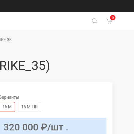
0
IKE 35
RIKE_35)
Варианты
16 М
16 М TIR
320 000
₽
/шт .