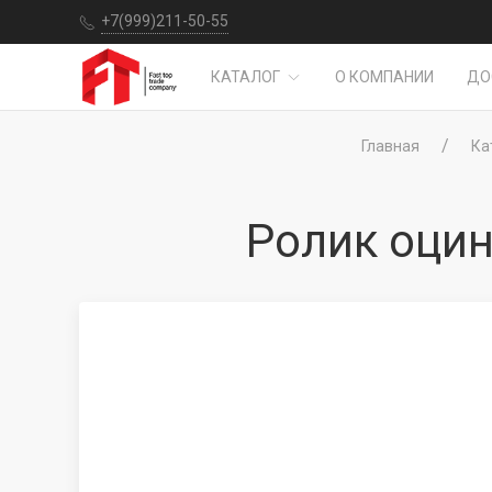
+7(999)211-50-55
КАТАЛОГ
О КОМПАНИИ
ДО
Главная
Ка
Ролик оци