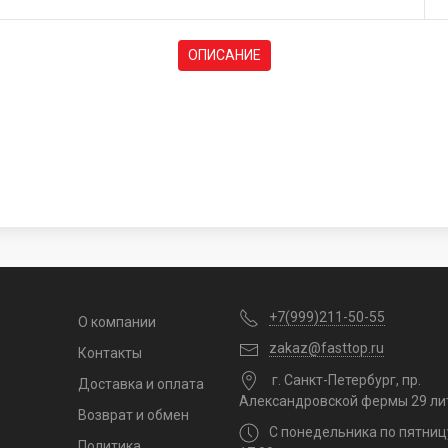
ОПИСАНИЕ
+7(999)211-50-55
О компании
zakaz@fasttop.ru
Контакты
г. Санкт-Петербург, пр.
Доставка и оплата
Александровской фермы 29 ли
Возврат и обмен
С понедельника по пятниц
Политика