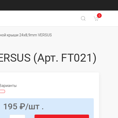
0
жной крыши 24x8,9mm VERSUS
ERSUS
(Арт. FT021)
Варианты
195
₽
/шт .