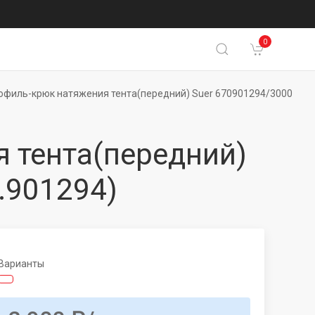
0
филь-крюк натяжения тента(передний) Suer 670901294/3000
 тента(передний)
.901294)
Варианты