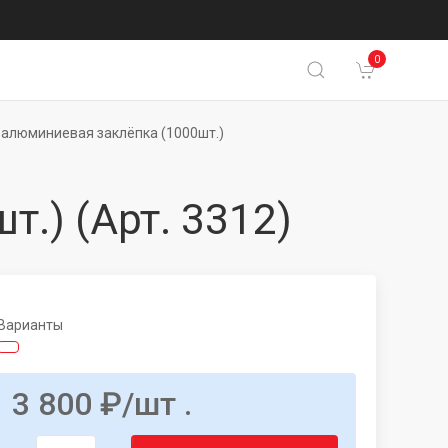
0
 алюминиевая заклёпка (1000шт.)
т.)
(Арт. 3312)
Варианты
3 800
₽
/шт .