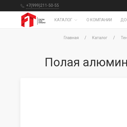
+7(999)211-50-55
КАТАЛОГ
О КОМПАНИИ
ДО
Главная
Каталог
Те
Полая алюмини