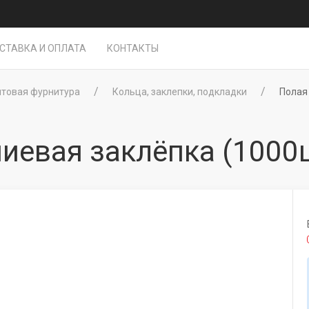
СТАВКА И ОПЛАТА
КОНТАКТЫ
нтовая фурнитура
Кольца, заклепки, подкладки
Полая
евая заклёпка (1000ш