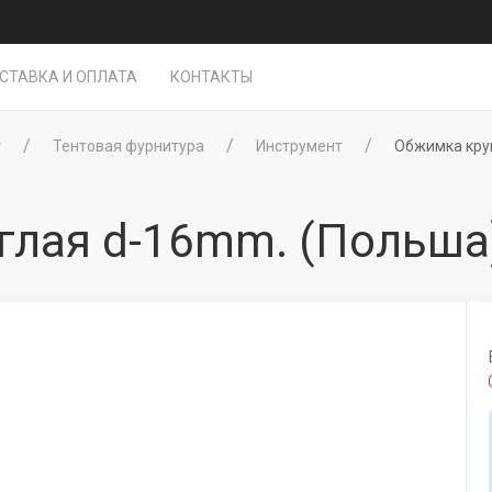
СТАВКА И ОПЛАТА
КОНТАКТЫ
г
Тентовая фурнитура
Инструмент
Обжимка кру
глая d-16mm. (Польша