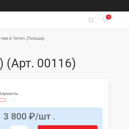
0
глая d-16mm. (Польша)
)
(Арт. 00116)
Варианты
3 800
₽
/шт .