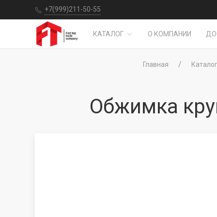
+7(999)211-50-55
КАТАЛОГ
О КОМПАНИИ
ДО
Главная
Катало
Обжимка кру